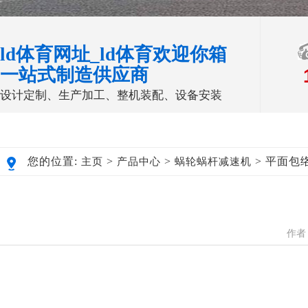
ld体育网址_ld体育欢迎你箱
一站式制造供应商
设计定制、生产加工、整机装配、设备安装
您的位置:
>
>
> 平面包
主页
产品中心
蜗轮蜗杆减速机
作者：