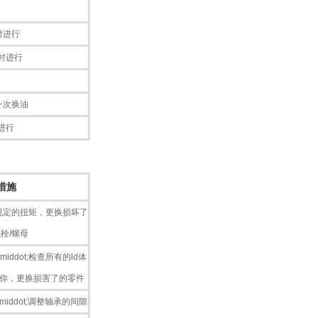
时进行
时进行
一次换油
进行
措施
规定的扭矩，更换损坏了
栓/螺母
ddot;检查所有的ld体
迎你，更换损害了的零件
iddot;调整轴承的间隙