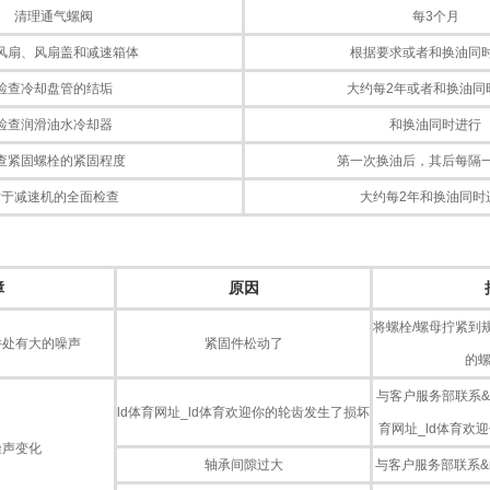
清理通气螺阀
每3个月
风扇、风扇盖和减速箱体
根据要求或者和换油同
检查冷却盘管的结垢
大约每2年或者和换油同
检查润滑油水冷却器
和换油同时进行
查紧固螺栓的紧固程度
第一次换油后，其后每隔
对于减速机的全面检查
大约每2年和换油同时
障
原因
将螺栓/螺母拧紧到
件处有大的噪声
紧固件松动了
的螺
与客户服务部联系&mi
ld体育网址_ld体育欢迎你的轮齿发生了损坏
育网址_ld体育欢
噪声变化
轴承间隙过大
与客户服务部联系&m