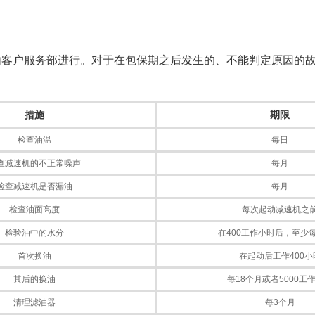
由客户服务部进行。对于在包保期之后发生的、不能判定原因的
措施
期限
检查油温
每日
查减速机的不正常噪声
每月
检查减速机是否漏油
每月
检查油面高度
每次起动减速机之
检验油中的水分
在400工作小时后，至少
首次换油
在起动后工作400小
其后的换油
每18个月或者5000工
清理滤油器
每3个月