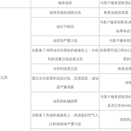
轴承损坏
与客户服务部联系&m
箱体里面的油面过高
检查油面的高度
与客户服务部联系,
油过于陈旧
如果有必
油受到严重污染
与客户服务部联系
在配备了润滑油冷却系统的减速机上：冷却
全面调节进口和出口
剂的流量过低或者过高
置的
冷却剂温度过高
检查温
度过高
通过水冷装置的油流过低，其原因是：滤油
清
器严重堵塞
与客户服务部联系&m
油泵的机械故障
是否正常&mid
在配备了风扇的减速机上：风扇盖的空气入
清理风
口和/或箱体严重污染