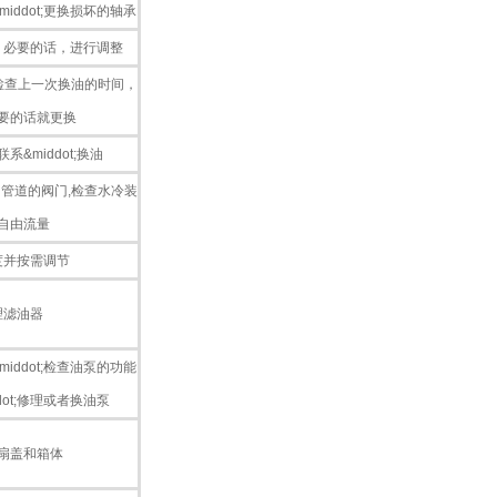
iddot;更换损坏的轴承
，必要的话，进行调整
检查上一次换油的时间，
要的话就更换
&middot;换油
管道的阀门,检查水冷装
自由流量
度并按需调节
理滤油器
iddot;检查油泵的功能
dot;修理或者换油泵
扇盖和箱体