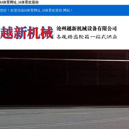
ld体育网址_ld体育欢迎你
您好！欢迎光临ld体育网址_ld体育欢迎你 网站！