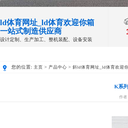
ld体育网址_ld体育欢迎你箱
一站式制造供应商
设计定制、生产加工、整机装配、设备安装
您的位置:
>
>
主页
产品中心
斜ld体育网址_ld体育欢迎
K系列
作者：