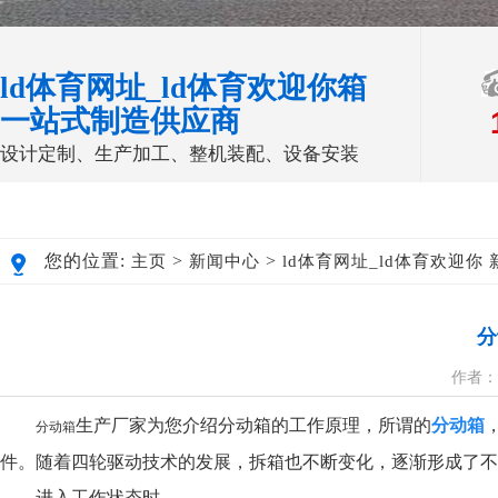
ld体育网址_ld体育欢迎你箱
一站式制造供应商
设计定制、生产加工、整机装配、设备安装
您的位置:
>
>
主页
新闻中心
ld体育网址_ld体育欢迎你 
分
作者：越
生产厂家为您介绍分动箱的工作原理，
所谓的
分动箱
分动箱
件。随着四轮驱动技术的发展，拆箱也不断变化，逐渐形成了不
进入工作状态时