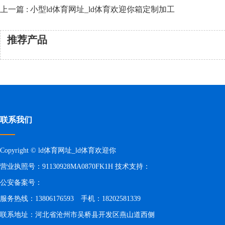
上一篇 : 小型ld体育网址_ld体育欢迎你箱定制加工
推荐产品
联系我们
Copyright © ld体育网址_ld体育欢迎你
营业执照号：91130928MA0870FK1H 技术支持：
公安备案号：
服务热线：13806176593 手机：18202581339
联系地址：河北省沧州市吴桥县开发区燕山道西侧