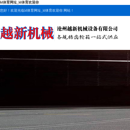
ld体育网址_ld体育欢迎你
您好！欢迎光临ld体育网址_ld体育欢迎你 网站！