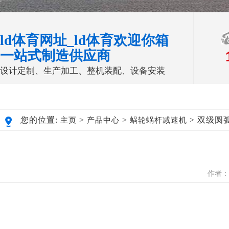
ld体育网址_ld体育欢迎你箱
一站式制造供应商
设计定制、生产加工、整机装配、设备安装
您的位置:
>
>
> 双级圆
主页
产品中心
蜗轮蜗杆减速机
作者：越